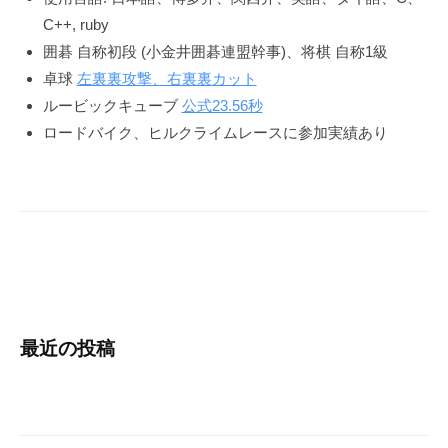
C++, ruby
囲碁 自称初段 (小金井囲碁連盟幹事)、将棋 自称1級
卓球
左裏裏攻撃、右裏裏カット
ルービックキューブ
公式23.56秒
ロードバイク、ヒルクライムレースに参加実績あり
最近の投稿