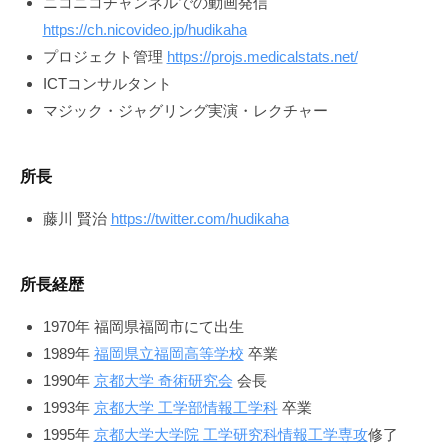
ニコニコチャンネルでの動画発信
計
https://ch.nicovideo.jp/hudikaha
情
プロジェクト管理
https://projs.medicalstats.net/
ICTコンサルタント
報
マジック・ジャグリング実演・レクチャー
通
信
所長
研
藤川 賢治
https://twitter.com/hudikaha
究
所
所長経歴
2023-
1970年 福岡県福岡市にて出生
07-
1989年
福岡県立福岡高等学校
卒業
30
1990年
京都大学 奇術研究会
会長
by
1993年
京都大学 工学部情報工学科
卒業
magician
1995年
京都大学大学院 工学研究科情報工学専攻
修了