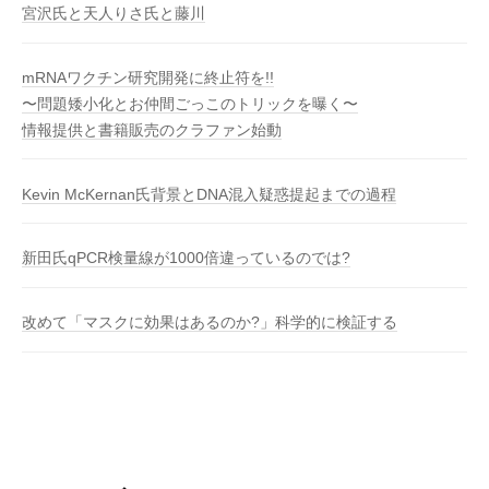
宮沢氏と天人りさ氏と藤川
mRNAワクチン研究開発に終止符を!!
〜問題矮小化とお仲間ごっこのトリックを曝く〜
情報提供と書籍販売のクラファン始動
Kevin McKernan氏背景とDNA混入疑惑提起までの過程
新田氏qPCR検量線が1000倍違っているのでは?
改めて「マスクに効果はあるのか?」科学的に検証する