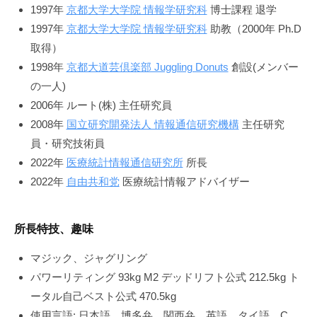
1997年
京都大学大学院 情報学研究科
博士課程 退学
1997年
京都大学大学院 情報学研究科
助教（2000年 Ph.D
取得）
1998年
京都大道芸倶楽部 Juggling Donuts
創設(メンバー
の一人)
2006年 ルート(株) 主任研究員
2008年
国立研究開発法人 情報通信研究機構
主任研究
員・研究技術員
2022年
医療統計情報通信研究所
所長
2022年
自由共和党
医療統計情報アドバイザー
所長特技、趣味
マジック、ジャグリング
パワーリティング 93kg M2 デッドリフト公式 212.5kg ト
ータル自己ベスト公式 470.5kg
使用言語: 日本語、博多弁、関西弁、英語、タイ語、C、