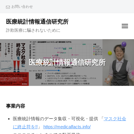
ュ
コ
ー
お問い合わせ
ン
テ
医療統計情報通信研究所
メ
ン
詐欺医療に騙されないために
ニ
ュ
ツ
ー
へ
ス
キ
医療統計情報通信研究所
ッ
プ
医
事業内容
療
医療統計情報のデータ集収・可視化・提供 「
マスク社会
に終止符を!!
」
https://medicalfacts.info/
統